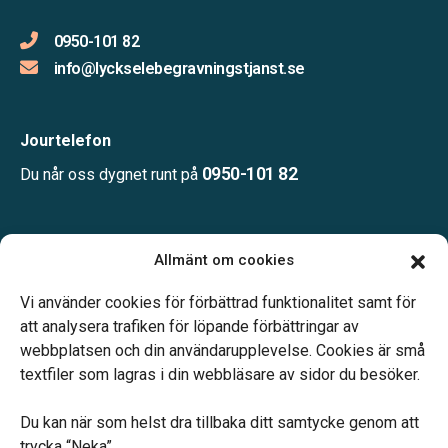
0950-101 82
info@lyckselebegravningstjanst.se
Jourtelefon
0950-101 82
Du når oss dygnet runt på
Öppettider:
Allmänt om cookies
Måndag – Fredag: 08:00-12:00
Övrig tid enligt överenskommelse.
Vi använder cookies för förbättrad funktionalitet samt för
att analysera trafiken för löpande förbättringar av
webbplatsen och din användarupplevelse. Cookies är små
textfiler som lagras i din webbläsare av sidor du besöker.
Du kan när som helst dra tillbaka ditt samtycke genom att
Vårt systerbolag Verahill hjälper dig med familjejuridiken –
trycka “Neka”.