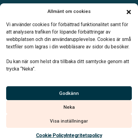
Öppettider:
Allmänt om cookies
Måndag – Fredag: 08:00-12:00
Övrig tid enligt överenskommelse.
Vi använder cookies för förbättrad funktionalitet samt för
att analysera trafiken för löpande förbättringar av
webbplatsen och din användarupplevelse. Cookies är små
textfiler som lagras i din webbläsare av sidor du besöker.
Du kan när som helst dra tillbaka ditt samtycke genom att
Vårt systerbolag Verahill hjälper dig med familjejuridiken –
trycka “Neka”.
genom hela livet.
Varmt välkommen.
Godkänn
Vi är auktoriserade av Sveriges Begravningsbyråers Förbund och
Neka
har högt ställda krav på utbildning, kvalitet, miljö och arbetsmiljö.
Visa inställningar
Kontakta oss
Cookie Policy
Integritetspolicy