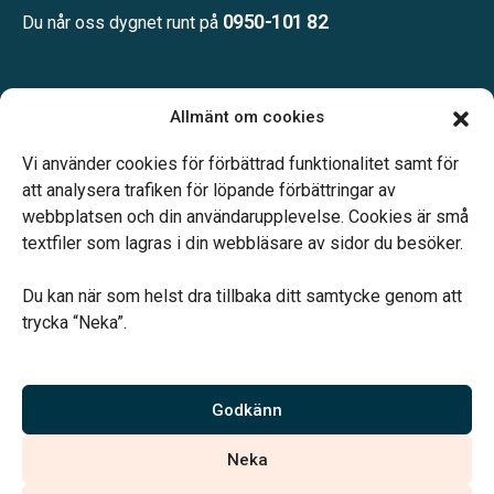
0950-101 82
Du når oss dygnet runt på
Öppettider:
Allmänt om cookies
Måndag – Fredag: 08:00-12:00
Övrig tid enligt överenskommelse.
Vi använder cookies för förbättrad funktionalitet samt för
att analysera trafiken för löpande förbättringar av
webbplatsen och din användarupplevelse. Cookies är små
textfiler som lagras i din webbläsare av sidor du besöker.
Du kan när som helst dra tillbaka ditt samtycke genom att
Vårt systerbolag Verahill hjälper dig med familjejuridiken –
trycka “Neka”.
genom hela livet.
Varmt välkommen.
Godkänn
Vi är auktoriserade av Sveriges Begravningsbyråers Förbund och
Neka
har högt ställda krav på utbildning, kvalitet, miljö och arbetsmiljö.