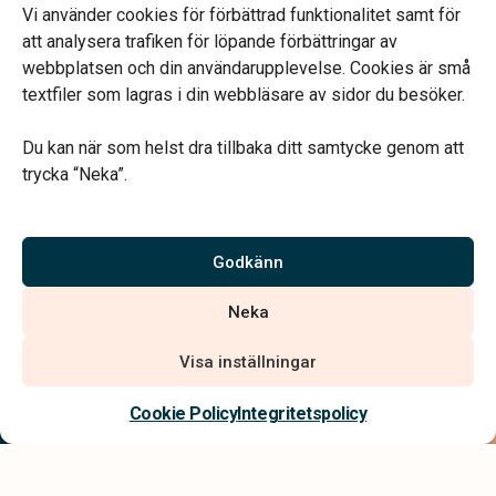
Övrig tid enligt överenskommelse.
Vi använder cookies för förbättrad funktionalitet samt för
att analysera trafiken för löpande förbättringar av
webbplatsen och din användarupplevelse. Cookies är små
textfiler som lagras i din webbläsare av sidor du besöker.
Du kan när som helst dra tillbaka ditt samtycke genom att
Vårt systerbolag Verahill hjälper dig med familjejuridiken –
trycka “Neka”.
genom hela livet.
Varmt välkommen.
Godkänn
Vi är auktoriserade av Sveriges Begravningsbyråers Förbund och
Neka
har högt ställda krav på utbildning, kvalitet, miljö och arbetsmiljö.
Visa inställningar
Kontakta oss
Cookie Policy
Integritetspolicy