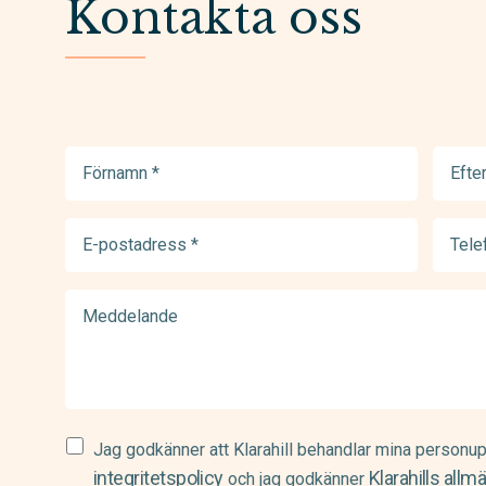
Kontakta oss
Förnamn
Efter
(Required)
(Requir
E-
Telef
postadress
(Requir
(Required)
Meddelande
Samtycke
Jag godkänner att Klarahill behandlar mina personup
(Required)
integritetspolicy
Klarahills allm
och jag godkänner