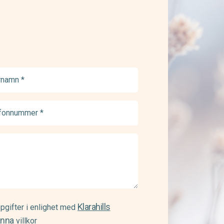
namn
ed)
onnummer
ed)
Klarahills
pgifter i enlighet med
änna
villkor