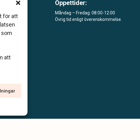
Öppettider:
m är
Måndag – Fredag: 08:00-12:00
 för att
Övrig tid enligt överenskommelse.
åde
platsen
r som
m att
llningar
policy
Allmänna villkor
Tillgänglighetsredogörelse