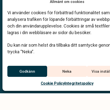
Vår begravningsbyrå är en del av Klarahill.
Allmänt om cookies
Klarahill består av kunniga lokala familjeföretag so
auktoriserade inom Sveriges begravningsbyråers
Vi använder cookies för förbättrad funktionalitet samt
förbund (SBF). Det personliga är centralt för oss, b
analysera trafiken för löpande förbättringar av webb
när det gäller bemötande och när vi utformar
och din användarupplevelse. Cookies är små textfile
skräddarsydda personliga begravningar.
lagras i din webbläsare av sidor du besöker.
0950-101 82
Du kan när som helst dra tillbaka ditt samtycke geno
info@lyckselebegravningstjanst.se
trycka “Neka”.
Jourtelefon
Godkänn
Neka
Visa instä
Du når oss dygnet runt på
0950-101 82
Cookie Policy
Integritetspolicy
Integritets