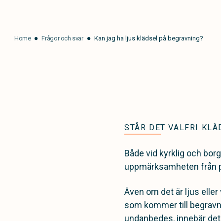
Home
Frågor och svar
Kan jag ha ljus klädsel på begravning?
STÅR DET VALFRI KLÄ
Både vid kyrklig och borg
uppmärksamheten från pe
Även om det är ljus eller 
som kommer till begravnin
undanbedes, innebär det ju