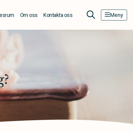
esrum
Om oss
Kontakta oss
Meny
g?