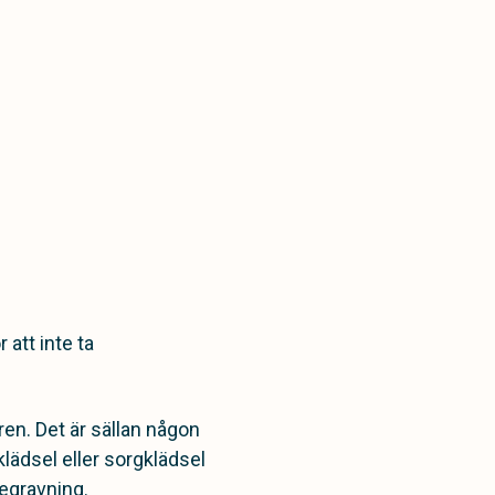
 att inte ta
 ren. Det är sällan någon
klädsel eller sorgklädsel
begravning.