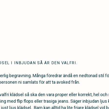
DSEL I INBJUDAN SÅ ÄR DEN VALFRI.
erlig begravning. Många föredrar ändå en nedtonad stil för
rsonen ni samlats för att ta avsked från.
valfri klädsel så ska den vara proper eller korrekt, hel och
g med flip flops eller trasiga jeans. Säger inbjudan ljus 
st ljus klädsel. Barn kan alltid ha lite friare klädsel vid 